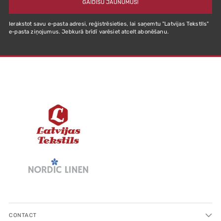
GAIDĪŠU JAUNUMUS!
Ierakstot savu e-pasta adresi, reģistrēsieties, lai saņemtu "Latvijas Tekstlls"
e-pasta ziņojumus. Jebkurā brīdī varēsiet atcelt abonēšanu.
CONTACT