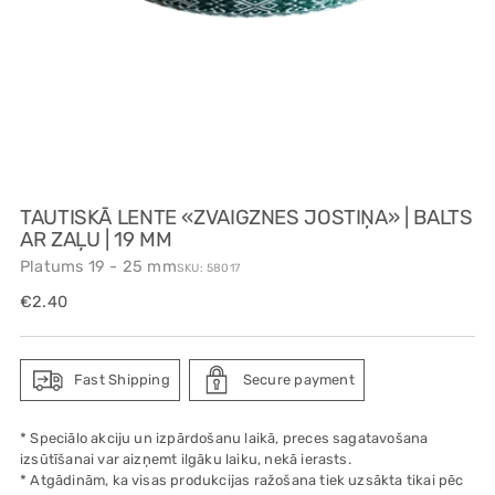
TAUTISKĀ LENTE «ZVAIGZNES JOSTIŅA» | BALTS
AR ZAĻU | 19 MM
Platums 19 - 25 mm
SKU: 58017
Regular
€2.40
price
Fast Shipping
Secure payment
* Speciālo akciju un izpārdošanu laikā, preces sagatavošana
izsūtīšanai var aizņemt ilgāku laiku, nekā ierasts.
* Atgādinām, ka visas produkcijas ražošana tiek uzsākta tikai pēc