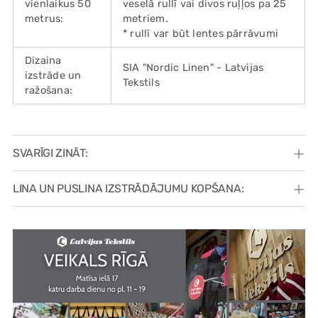
vienlaikus 50
veselā rullī vai divos ruļļos pa 25
metrus:
metriem.
* rullī var būt lentes pārrāvumi
Dizaina
SIA "Nordic Linen" - Latvijas
izstrāde un
Tekstils
ražošana:
SVARĪGI ZINĀT:
LINA UN PUSLINA IZSTRĀDĀJUMU KOPŠANA: