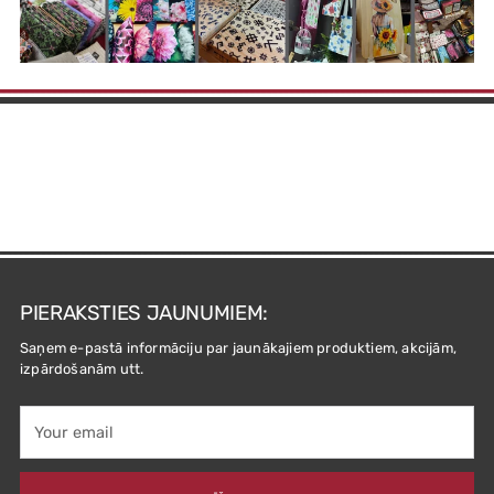
PIERAKSTIES JAUNUMIEM:
Saņem e-pastā informāciju par jaunākajiem produktiem, akcijām,
izpārdošanām utt.
Your
email