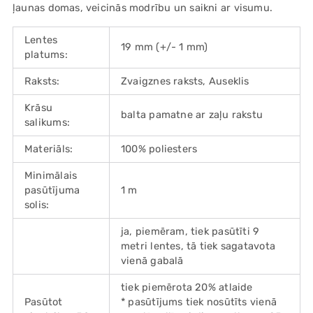
ļaunas domas, veicinās modrību un saikni ar visumu.
Lentes
19 mm (+/- 1 mm)
platums:
Raksts:
Zvaigznes raksts, Auseklis
Krāsu
balta pamatne ar zaļu rakstu
salikums:
Materiāls:
100% poliesters
Minimālais
pasūtījuma
1 m
solis:
ja, piemēram, tiek pasūtīti 9
metri lentes, tā tiek sagatavota
vienā gabalā
tiek piemērota 20% atlaide
Pasūtot
* pasūtījums tiek nosūtīts vienā