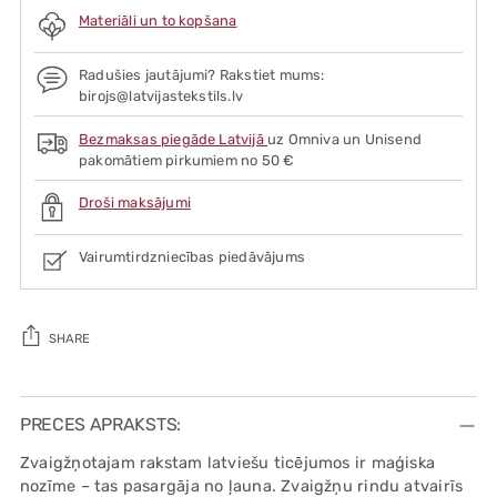
Materiāli un to kopšana
Radušies jautājumi? Rakstiet mums:
birojs@latvijastekstils.lv
Bezmaksas piegāde Latvijā
uz Omniva un Unisend
pakomātiem pirkumiem no 50 €
Droši maksājumi
Vairumtirdzniecības piedāvājums
SHARE
Adding
product
PRECES APRAKSTS:
to
Zvaigžņotajam rakstam latviešu ticējumos ir maģiska
your
nozīme – tas pasargāja no ļauna. Zvaigžņu rindu atvairīs
cart