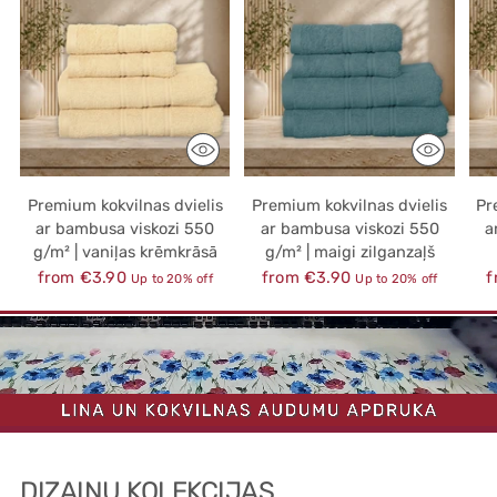
Premium kokvilnas dvielis
Premium kokvilnas dvielis
Pr
ar bambusa viskozi 550
ar bambusa viskozi 550
a
g/m² | vaniļas krēmkrāsā
g/m² | maigi zilganzaļš
Regular
Regular
R
from €3.90
from €3.90
f
Up to 20% off
Up to 20% off
price
price
p
DIZAINU KOLEKCIJAS