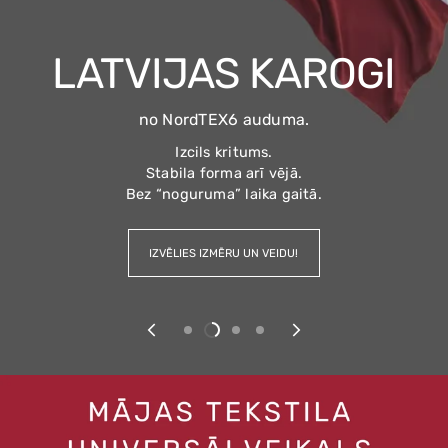
KOMFORTAM
KOMFORTAM
KOLEKCIJA
LINA MĀJA
Latvijas lielākā dvieļu izvēle
Latvijas lielākā dvieļu izvēle
LATVIJAS KAROGI
dizainu klasika, kas nekad nepieviļ
no NordTEX6 auduma.
TAGAD ĪPAŠAIS AKCIJAS PIEDĀVĀJUMS
...izvēlies rakstus, kas piešķir galdam,
Izcils kritums.
virtuvei un mājai īpašu noskaņu.
Stabila forma arī vējā.
Bez “noguruma” laika gaitā.
IZVĒLIES IZMĒRU UN VEIDU!
IZVĒLIES TAGAD!