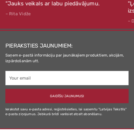
"Jauks veikals ar labu piedāvājumu.
"Ļ
iz
– Rita Vidže
– 
PIERAKSTIES JAUNUMIEM:
Saņem e-pastā informāciju par jaunākajiem produktiem, akcijām,
izpārdošanām utt.
Your
email
GAIDĪŠU JAUNUMUS!
Ierakstot savu e-pasta adresi, reģistrēsieties, lai saņemtu "Latvijas Tekstlls"
e-pasta ziņojumus. Jebkurā brīdī varēsiet atcelt abonēšanu.