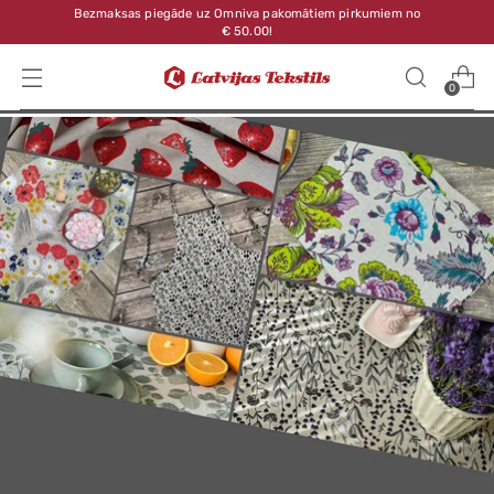
Bezmaksas piegāde uz Omniva pakomātiem pirkumiem no
€ 50.00!
0
FROTĒ DVIEĻI
FROTĒ DVIEĻI
50 TOŅOS TAVAM
50 TOŅOS TAVAM