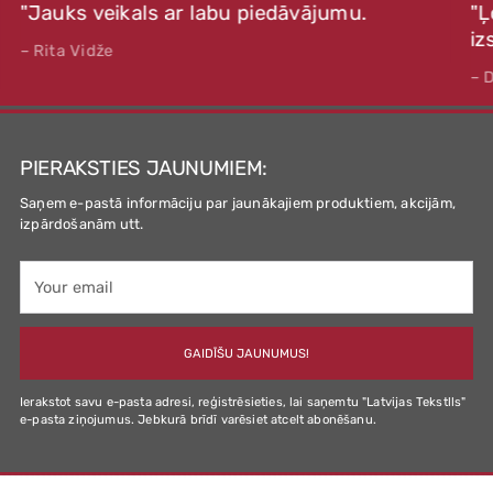
"Jauks veikals ar labu piedāvājumu.
"Ļ
iz
– Rita Vidže
– 
PIERAKSTIES JAUNUMIEM:
Saņem e-pastā informāciju par jaunākajiem produktiem, akcijām,
izpārdošanām utt.
Your
email
GAIDĪŠU JAUNUMUS!
Ierakstot savu e-pasta adresi, reģistrēsieties, lai saņemtu "Latvijas Tekstlls"
e-pasta ziņojumus. Jebkurā brīdī varēsiet atcelt abonēšanu.