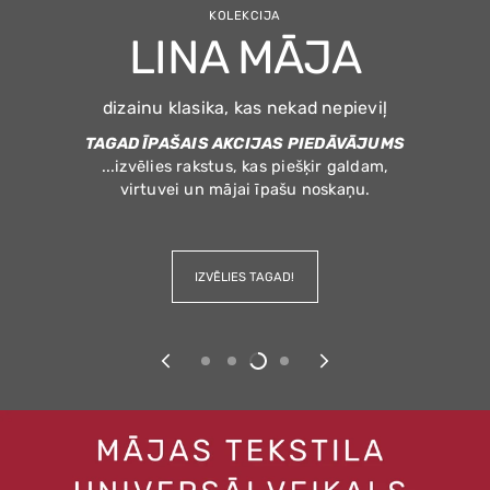
KOMFORTAM
KOMFORTAM
KOLEKCIJA
LINA MĀJA
Latvijas lielākā dvieļu izvēle
Latvijas lielākā dvieļu izvēle
LATVIJAS KAROGI
dizainu klasika, kas nekad nepieviļ
no NordTEX6 auduma.
TAGAD ĪPAŠAIS AKCIJAS PIEDĀVĀJUMS
...izvēlies rakstus, kas piešķir galdam,
Izcils kritums.
virtuvei un mājai īpašu noskaņu.
Stabila forma arī vējā.
Bez “noguruma” laika gaitā.
IZVĒLIES IZMĒRU UN VEIDU!
IZVĒLIES TAGAD!