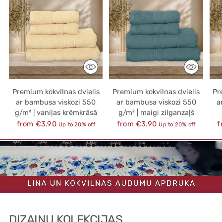
Premium kokvilnas dvielis
Premium kokvilnas dvielis
Pr
ar bambusa viskozi 550
ar bambusa viskozi 550
a
g/m² | vaniļas krēmkrāsā
g/m² | maigi zilganzaļš
Regular
Regular
R
from €3.90
from €3.90
f
Up to 20% off
Up to 20% off
price
price
p
DIZAINU KOLEKCIJAS