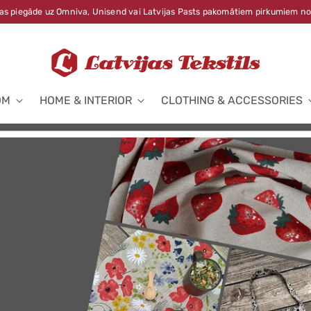
s piegāde uz Omniva, Unisend vai Latvijas Pasts pakomātiem pirkumiem no
OM
HOME & INTERIOR
CLOTHING & ACCESSORIES
OGI