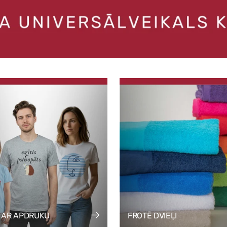
I AR APDRUKU
FROTĒ DVIEĻI