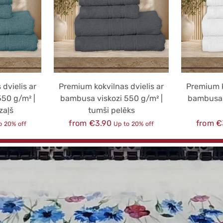
dvielis ar
Premium kokvilnas dvielis ar
Premium k
50 g/m² |
bambusa viskozi 550 g/m² |
bambusa 
zaļš
tumši pelēks
Regular
Regula
from €3.90
from €
o 20% off
Up to 20% off
price
price