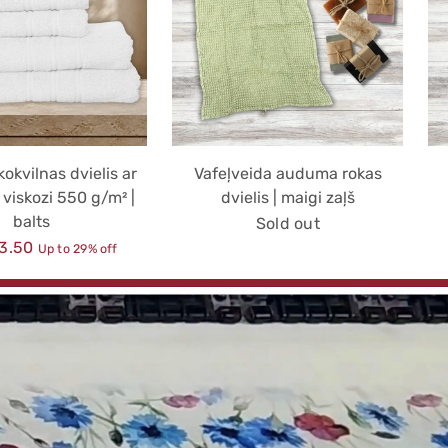
okvilnas dvielis ar
Vafeļveida auduma rokas
viskozi 550 g/m² |
dvielis | maigi zaļš
balts
Sold out
r
3.50
Up to 29% off