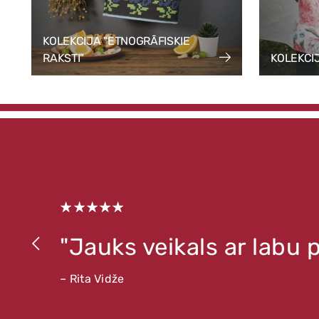
KOLEKCIJA "ETNOGRĀFISKIE
RAKSTI"
KOLEKCI
"Jauks veikals ar labu
– Rita Vidže