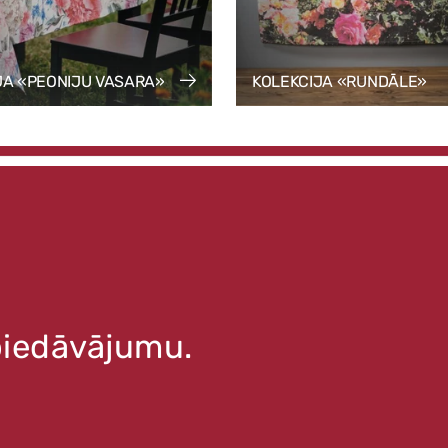
JA «PEONIJU VASARA»
KOLEKCIJA «RUNDĀLE»
 piedāvājumu.