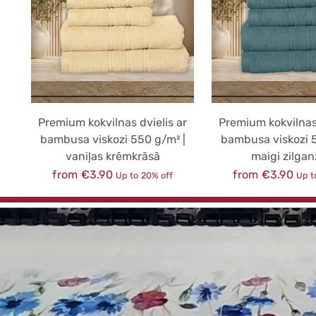
Premium kokvilnas dvielis ar
Premium kokvilnas 
bambusa viskozi 550 g/m² |
bambusa viskozi 5
vaniļas krēmkrāsā
maigi zilgan
Regular
Regular
from €3.90
from €3.90
Up to 20% off
Up t
price
price