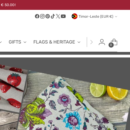
 € 50.00!
Currency
Timor-Leste (EUR €)
GIFTS
FLAGS & HERITAGE
FABRICS
NEW
0