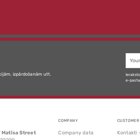
Your
email
cijām, izpārdošanām utt.
Ieraksto
e-pasta
COMPANY
CUSTOMER 
7 Matīsa Street
Company data
Kontakti 