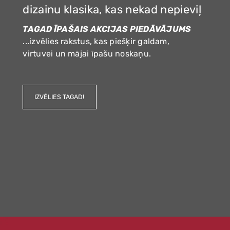
no NordTEX6 auduma.
dizainu klasika, kas nekad nepieviļ
Izcils kritums.
TAGAD ĪPAŠAIS AKCIJAS PIEDĀVĀJUMS
Stabila forma arī vējā.
...izvēlies rakstus, kas piešķir galdam,
Bez “noguruma” laika gaitā.
virtuvei un mājai īpašu noskaņu.
FROTĒ DVIEĻI
FROTĒ DVIEĻI
IZVĒLIES IZMĒRU UN VEIDU!
50 TOŅOS TAV
50 TOŅOS TAV
IZVĒLIES TAGAD!
KOMFORTAM
KOMFORTAM
Latvijas lielākā dvieļu izvēle
Latvijas lielākā dvieļu izvēle