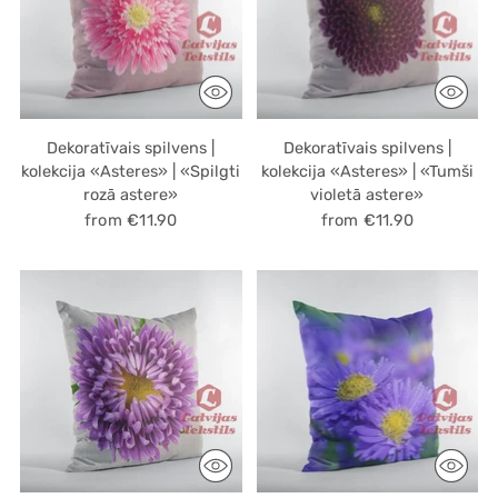
Dekoratīvais spilvens |
Dekoratīvais spilvens |
kolekcija «Asteres» | «Spilgti
kolekcija «Asteres» | «Tumši
rozā astere»
violetā astere»
from €11.90
from €11.90