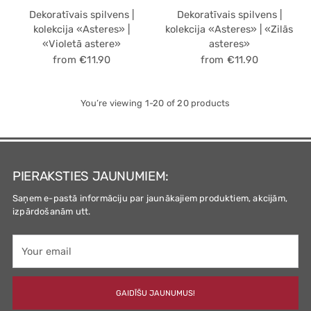
Dekoratīvais spilvens |
Dekoratīvais spilvens |
kolekcija «Asteres» |
kolekcija «Asteres» | «Zilās
«Violetā astere»
asteres»
from €11.90
from €11.90
You’re viewing 1-20 of 20 products
PIERAKSTIES JAUNUMIEM:
Saņem e-pastā informāciju par jaunākajiem produktiem, akcijām,
izpārdošanām utt.
Your
email
GAIDĪŠU JAUNUMUS!