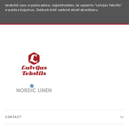
Ierakstot savu e-pasta adresi, reģistrēsieties, lai saņemtu "Latvijas Tekstlls"
e-pasta ziņojumus. Jebkurā brīdī varēsiet atcelt abonēšanu.
CONTACT