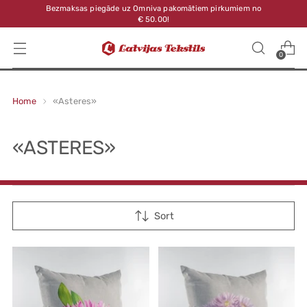
Bezmaksas piegāde uz Omniva pakomātiem pirkumiem no
€ 50.00!
0
Home
«Asteres»
«ASTERES»
Sort